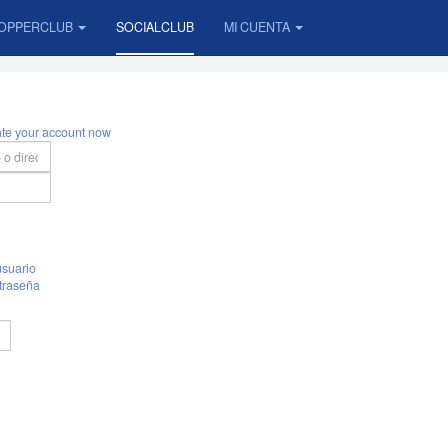
OPPERCLUB
SOCIALCLUB
MI CUENTA
ate your account now
suario
traseña