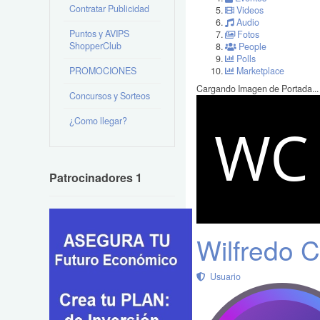
Contratar Publicidad
Videos
Audio
Puntos y AVIPS
Fotos
ShopperClub
People
Polls
PROMOCIONES
Marketplace
Cargando Imagen de Portada...
Concursos y Sorteos
¿Como llegar?
Patrocinadores 1
Wilfredo 
Usuario