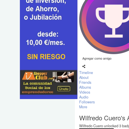
Agregar como amigo
Timeline
About
Friends
Albums
Videos
Audio
Followers
More
Wilfredo Cuero's
Wilfredo Cuero unlocked 3 badg