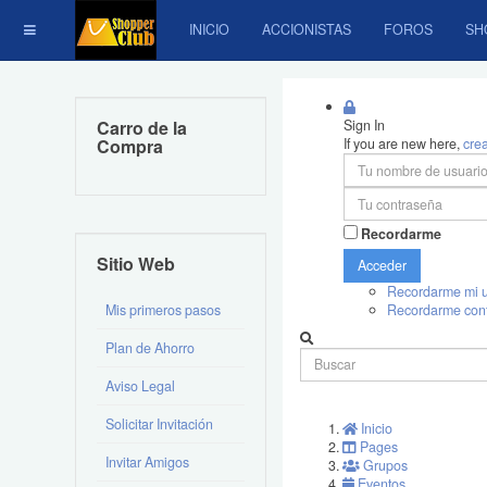
INICIO
ACCIONISTAS
FOROS
SH
Carro de la
Sign In
Compra
If you are new here,
cre
Recordarme
Sitio Web
Acceder
Recordarme mi u
Mis primeros pasos
Recordarme con
Plan de Ahorro
Aviso Legal
Solicitar Invitación
Inicio
Pages
Invitar Amigos
Grupos
Eventos