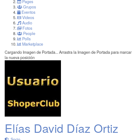
Pages
Grupos
Eventos
Videos
Audio
Fotos
People
Polls
Marketplace
Cargando Imagen de Portada...
Arrastra la Imagen de Portada para marcar
la nueva posición
Elías David Díaz Ortiz
Socio