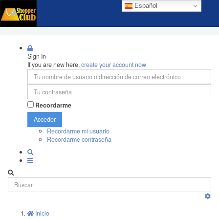
Español
Sign In
If you are new here,
create your account now
Recordarme
Acceder
Recordarme mi usuario
Recordarme contraseña
Inicio