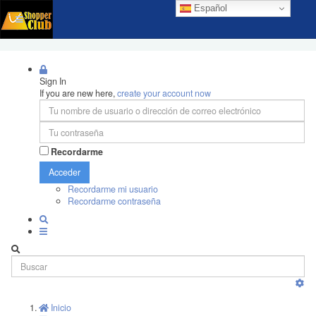
Español
Sign In
If you are new here,
create your account now
Recordarme
Acceder
Recordarme mi usuario
Recordarme contraseña
Inicio