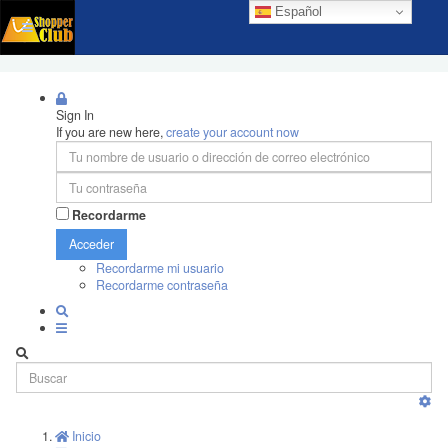
Español
Sign In
If you are new here,
create your account now
Recordarme
Acceder
Recordarme mi usuario
Recordarme contraseña
Inicio