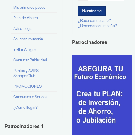
Mis primeros pasos
Plan de Ahorro
¿Recordar usuario?
¿Recordar contraseña?
Aviso Legal
Solicitar Invitación
Patrocinadores
Invitar Amigos
Contratar Publicidad
Puntos y AVIPS
ShopperClub
PROMOCIONES
Concursos y Sorteos
¿Como llegar?
Patrocinadores 1