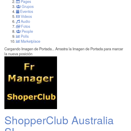
Pages
Grupos
Eventos
Videos
Audio
Fotos
People
Polls
Marketplace
Cargando Imagen de Portada...
Arrastra la Imagen de Portada para marcar
la nueva posición
ShopperClub Australia