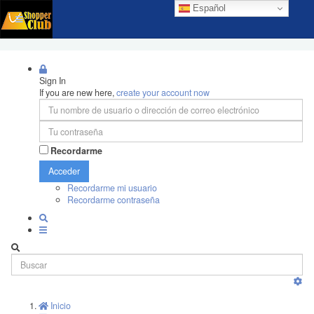
Español
Sign In
If you are new here,
create your account now
Recordarme
Acceder
Recordarme mi usuario
Recordarme contraseña
Inicio