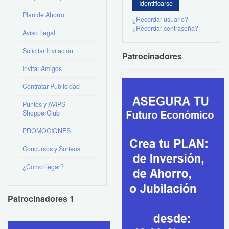
Plan de Ahorro
¿Recordar usuario?
¿Recordar contraseña?
Aviso Legal
Solicitar Invitación
Patrocinadores
Invitar Amigos
Contratar Publicidad
Puntos y AVIPS
ShopperClub
PROMOCIONES
Concursos y Sorteos
¿Como llegar?
Patrocinadores 1