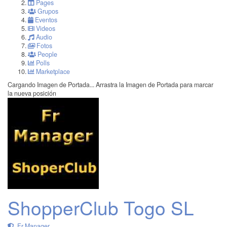
Pages
Grupos
Eventos
Videos
Audio
Fotos
People
Polls
Marketplace
Cargando Imagen de Portada...
Arrastra la Imagen de Portada para marcar
la nueva posición
ShopperClub Togo SL
Fr Manager