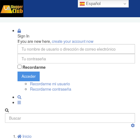
Español
Sign In
If you are new here,
create your account now
Recordarme
Acceder
Recordarme mi usuario
Recordarme contraseña
Inicio