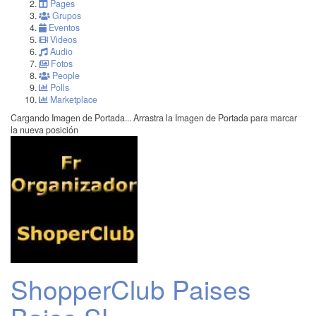
Pages
Grupos
Eventos
Videos
Audio
Fotos
People
Polls
Marketplace
Cargando Imagen de Portada...
Arrastra la Imagen de Portada para marcar
la nueva posición
ShopperClub Paises