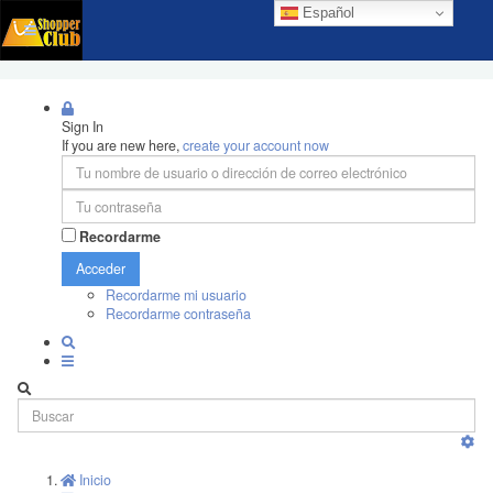
Español
Sign In
If you are new here,
create your account now
Recordarme
Acceder
Recordarme mi usuario
Recordarme contraseña
Inicio