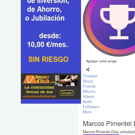
Agregar como amigo
Timeline
About
Friends
Albums
Videos
Audio
Followers
More
Marcos Pimentel 
Marcos Pimentel Díaz unlocked 