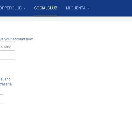
OPPERCLUB
SOCIALCLUB
MI CUENTA
ate your account now
suario
traseña