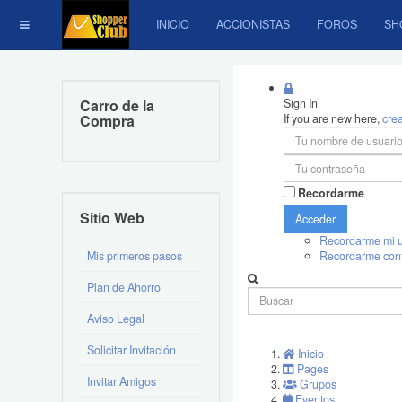
INICIO
ACCIONISTAS
FOROS
SH
Carro de la
Sign In
Compra
If you are new here,
cre
Recordarme
Sitio Web
Acceder
Recordarme mi u
Mis primeros pasos
Recordarme con
Plan de Ahorro
Aviso Legal
Solicitar Invitación
Inicio
Pages
Invitar Amigos
Grupos
Eventos