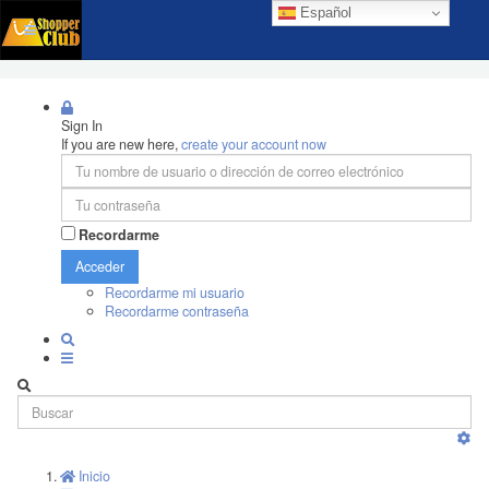
Español
Sign In
If you are new here,
create your account now
Recordarme
Acceder
Recordarme mi usuario
Recordarme contraseña
Inicio