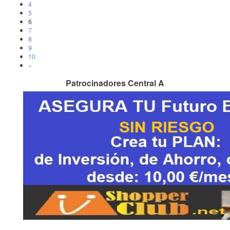
4
5
6
7
8
9
10
»
Patrocinadores Central A