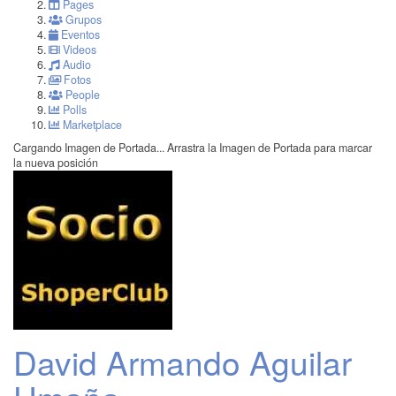
Pages
Grupos
Eventos
Videos
Audio
Fotos
People
Polls
Marketplace
Cargando Imagen de Portada...
Arrastra la Imagen de Portada para marcar
la nueva posición
David Armando Aguilar