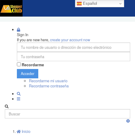
Español
Sign In
If you are new here,
create your account now
Recordarme
Acceder
Recordarme mi usuario
Recordarme contraseña
Inicio