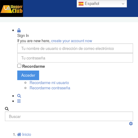
Español
Sign In
If you are new here,
create your account now
Recordarme
Acceder
Recordarme mi usuario
Recordarme contraseña
Inicio