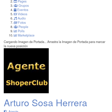
Pages
Grupos
Eventos
Videos
Audio
Fotos
People
Polls
Marketplace
Cargando Imagen de Portada...
Arrastra la Imagen de Portada para marcar
la nueva posición
Arturo Sosa Herrera
Agente