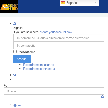
Español
Sign In
If you are new here,
create your account now
Recordarme
Acceder
Recordarme mi usuario
Recordarme contraseña
Inicio