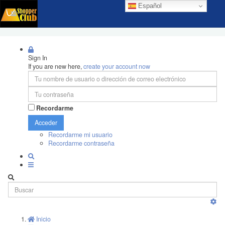
Español
Sign In
If you are new here,
create your account now
Recordarme
Acceder
Recordarme mi usuario
Recordarme contraseña
Inicio