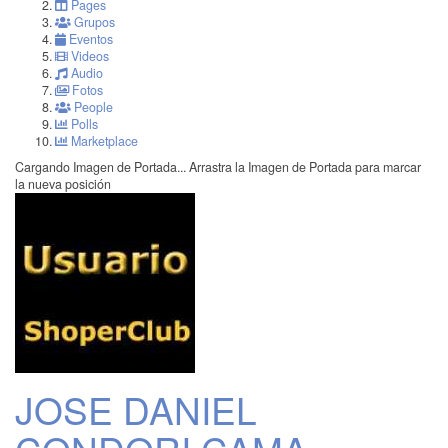
Pages
Grupos
Eventos
Videos
Audio
Fotos
People
Polls
Marketplace
Cargando Imagen de Portada...
Arrastra la Imagen de Portada para marcar
la nueva posición
JOSE DANIEL