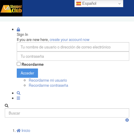
Español
Sign In
If you are new here,
create your account now
Recordarme
Acceder
Recordarme mi usuario
Recordarme contraseña
Inicio