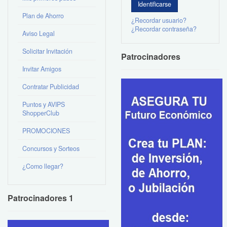
Plan de Ahorro
¿Recordar usuario?
¿Recordar contraseña?
Aviso Legal
Solicitar Invitación
Patrocinadores
Invitar Amigos
Contratar Publicidad
Puntos y AVIPS
ShopperClub
PROMOCIONES
Concursos y Sorteos
¿Como llegar?
Patrocinadores 1