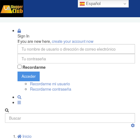
Español
Sign In
If you are new here,
create your account now
Recordarme
Acceder
Recordarme mi usuario
Recordarme contraseña
Inicio