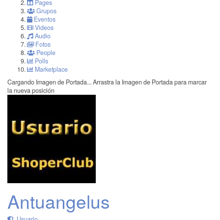
Pages
Grupos
Eventos
Videos
Audio
Fotos
People
Polls
Marketplace
Cargando Imagen de Portada...
Arrastra la Imagen de Portada para marcar
la nueva posición
Antuangelus
Usuario