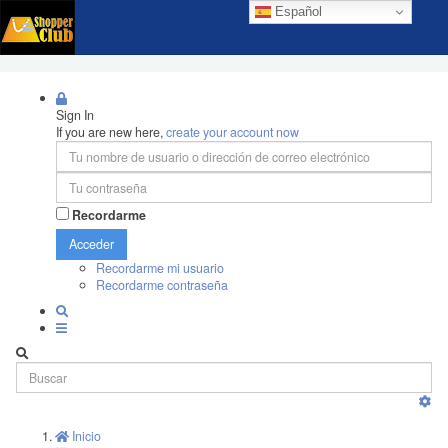
Español
Sign In
If you are new here,
create your account now
Recordarme
Acceder
Recordarme mi usuario
Recordarme contraseña
Inicio