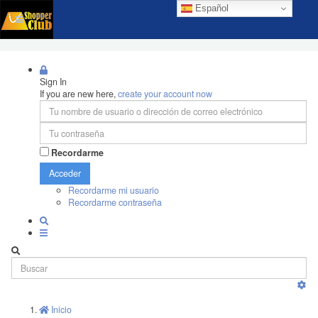
Español
Sign In
If you are new here,
create your account now
Recordarme
Acceder
Recordarme mi usuario
Recordarme contraseña
Inicio