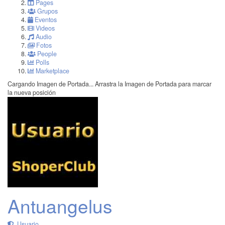
Pages
Grupos
Eventos
Videos
Audio
Fotos
People
Polls
Marketplace
Cargando Imagen de Portada...
Arrastra la Imagen de Portada para marcar
la nueva posición
Antuangelus
Usuario