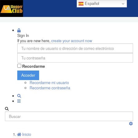
Español
Sign In
If you are new here,
create your account now
Recordarme
Acceder
Recordarme mi usuario
Recordarme contraseña
Inicio