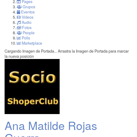
Pages
Grupos
Eventos
Videos
Audio
Fotos
People
Polls
Marketplace
Cargando Imagen de Portada...
Arrastra la Imagen de Portada para marcar
la nueva posición
Ana Matilde Rojas