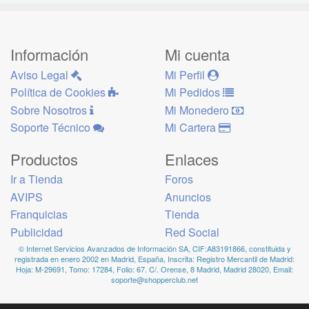
Información
Mi cuenta
Aviso Legal
Mi Perfil
Política de Cookies
Mi Pedidos
Sobre Nosotros
Mi Monedero
Soporte Técnico
Mi Cartera
Productos
Enlaces
Ir a Tienda
Foros
AVIPS
Anuncios
Franquicias
Tienda
Publicidad
Red Social
© Internet Servicios Avanzados de Información SA, CIF:A83191866, constituida y
registrada en enero 2002 en Madrid, España, Inscrita: Registro Mercantil de Madrid:
Hoja: M-29691, Tomo: 17284, Folio: 67. C/. Orense, 8 Madrid, Madrid 28020, Email:
soporte@shopperclub.net