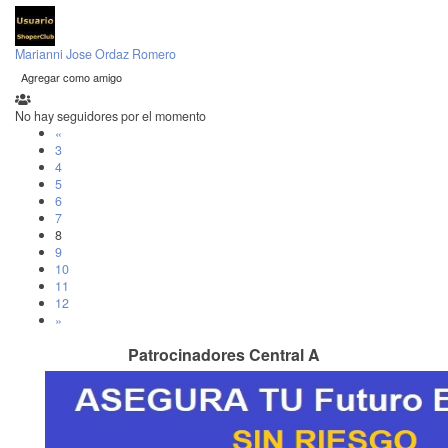
Marianni Jose Ordaz Romero
Agregar como amigo
No hay seguidores por el momento
«
3
4
5
6
7
8
9
10
11
12
»
Patrocinadores Central A