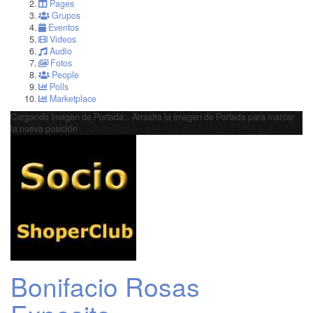
Pages
Grupos
Eventos
Videos
Audio
Fotos
People
Polls
Marketplace
Cargando Imagen de Portada...
Arrastra la Imagen de Portada para marcar
la nueva posición
Bonifacio Rosas