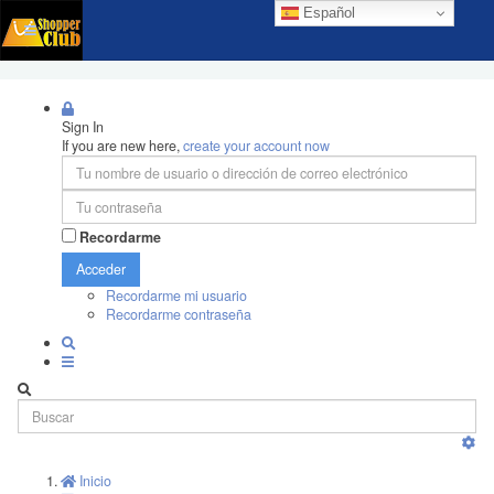
Español
Sign In
If you are new here,
create your account now
Recordarme
Acceder
Recordarme mi usuario
Recordarme contraseña
Inicio