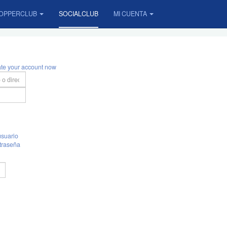
OPPERCLUB
SOCIALCLUB
MI CUENTA
ate your account now
suario
traseña