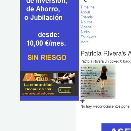
Timeline
About
Friends
Albums
Videos
Audio
Followers
More
Patricia Rivera's
Patricia Rivera unlocked 0 badg
No hay Reconocimientos por e