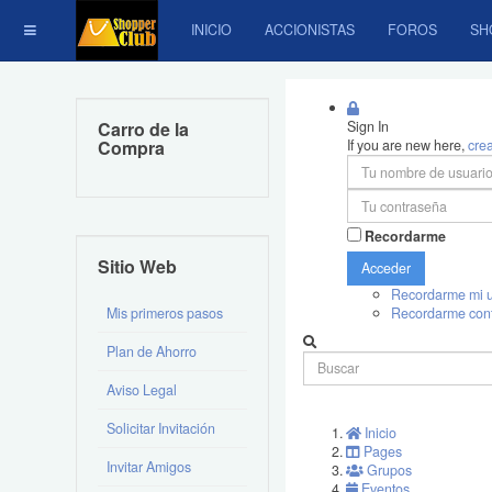
INICIO
ACCIONISTAS
FOROS
SH
Carro de la
Sign In
Compra
If you are new here,
cre
Recordarme
Sitio Web
Acceder
Recordarme mi u
Mis primeros pasos
Recordarme con
Plan de Ahorro
Aviso Legal
Solicitar Invitación
Inicio
Pages
Invitar Amigos
Grupos
Eventos