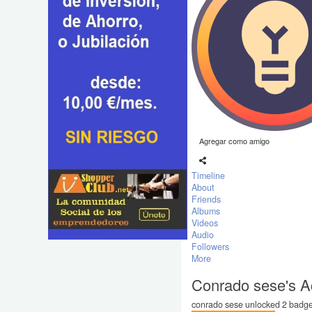
Agregar como amigo
Timeline
About
Friends
Albums
Videos
Audio
Followers
More
Conrado sese's 
conrado sese unlocked 2 badges