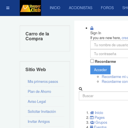
INICIO
ACCIONISTAS
FOROS
SH
Carro de la
Sign In
Compra
If you are new here,
cre
Recordarme
Sitio Web
Acceder
Recordarme mi u
Mis primeros pasos
Recordarme con
Plan de Ahorro
Aviso Legal
Solicitar Invitación
Inicio
Pages
Invitar Amigos
Grupos
Eventos