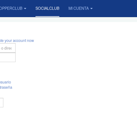
OPPERCLUB
SOCIALCLUB
MI CUENTA
ate your account now
suario
traseña