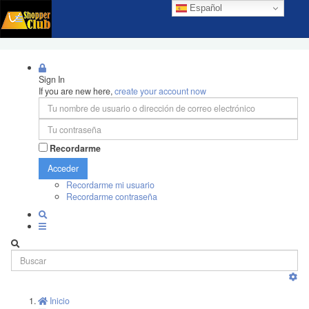
Español
Sign In
If you are new here,
create your account now
Recordarme
Acceder
Recordarme mi usuario
Recordarme contraseña
Inicio