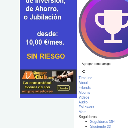
Agregar como amigo
Timeline
About
Friends
Albums
Videos
Audio
Followers
More
Seguidores
Seguidores
354
Siguiendo
33