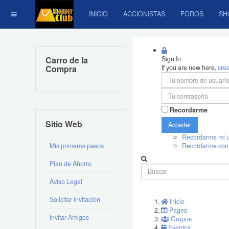
INICIO
ACCIONISTAS
FOROS
SH
Carro de la
Sign In
Compra
If you are new here,
cre
Recordarme
Sitio Web
Acceder
Recordarme mi u
Mis primeros pasos
Recordarme con
Plan de Ahorro
Aviso Legal
Solicitar Invitación
Inicio
Pages
Invitar Amigos
Grupos
Eventos