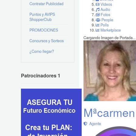
Contratar Publicidad
Videos
Audio
Puntos y AVIPS
Fotos
ShopperClub
People
Polls
PROMOCIONES
Marketplace
Cargando Imagen de Portada...
Concursos y Sorteos
¿Como llegar?
Patrocinadores 1
Mªcarmen C
Agente