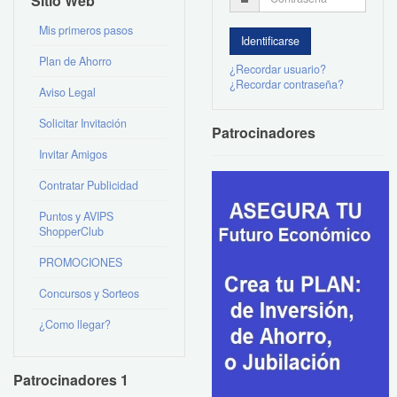
Sitio Web
Mis primeros pasos
Plan de Ahorro
¿Recordar usuario?
¿Recordar contraseña?
Aviso Legal
Solicitar Invitación
Patrocinadores
Invitar Amigos
Contratar Publicidad
Puntos y AVIPS
ShopperClub
PROMOCIONES
Concursos y Sorteos
¿Como llegar?
Patrocinadores 1