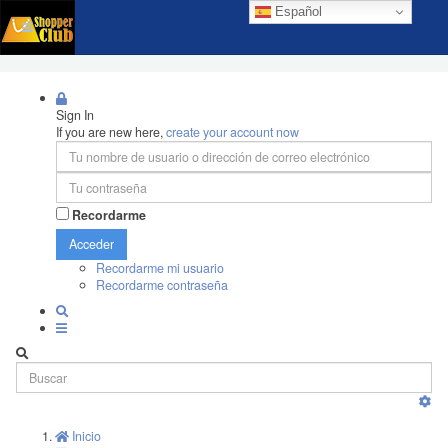
Español
Sign In
If you are new here,
create your account now
Recordarme
Acceder
Recordarme mi usuario
Recordarme contraseña
Inicio