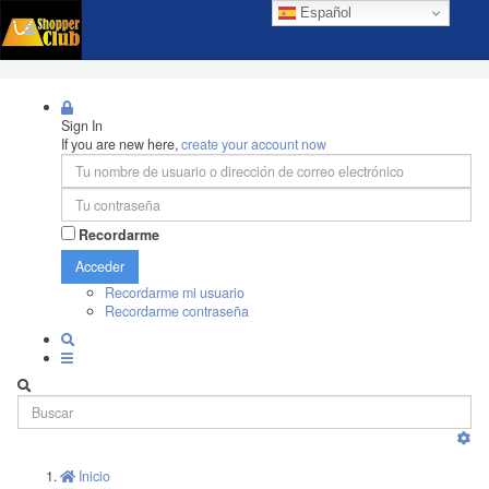
Español
Sign In
If you are new here,
create your account now
Recordarme
Acceder
Recordarme mi usuario
Recordarme contraseña
Inicio