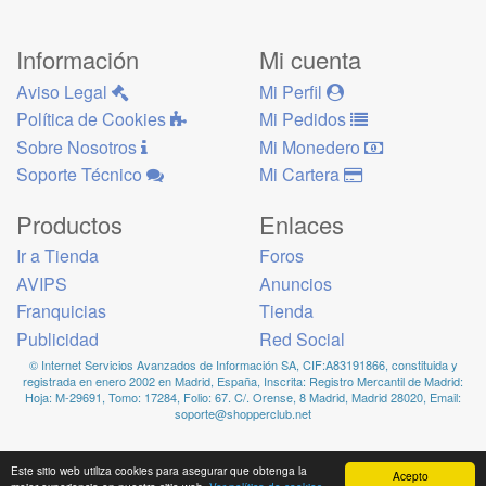
Información
Mi cuenta
Aviso Legal
Mi Perfil
Política de Cookies
Mi Pedidos
Sobre Nosotros
Mi Monedero
Soporte Técnico
Mi Cartera
Productos
Enlaces
Ir a Tienda
Foros
AVIPS
Anuncios
Franquicias
Tienda
Publicidad
Red Social
© Internet Servicios Avanzados de Información SA, CIF:A83191866, constituida y
registrada en enero 2002 en Madrid, España, Inscrita: Registro Mercantil de Madrid:
Hoja: M-29691, Tomo: 17284, Folio: 67. C/. Orense, 8 Madrid, Madrid 28020, Email:
soporte@shopperclub.net
Este sitio web utiliza cookies para asegurar que obtenga la
Acepto