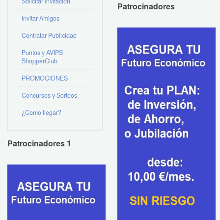
Solicitar Invitación
Patrocinadores
Invitar Amigos
Contratar Publicidad
Puntos y AVIPS
ShopperClub
PROMOCIONES
Concursos y Sorteos
¿Como llegar?
Patrocinadores 1