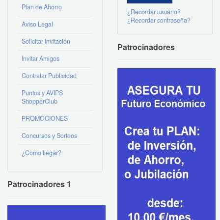
Plan de Ahorro
¿Recordar usuario?
¿Recordar contraseña?
Aviso Legal
Solicitar Invitación
Patrocinadores
Invitar Amigos
Contratar Publicidad
Puntos y AVIPS
ShopperClub
PROMOCIONES
Concursos y Sorteos
¿Como llegar?
Patrocinadores 1