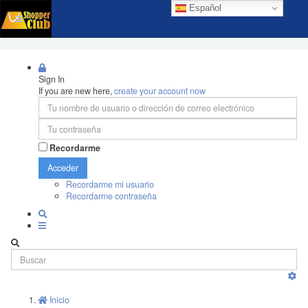
Español
Sign In
If you are new here,
create your account now
Recordarme
Acceder
Recordarme mi usuario
Recordarme contraseña
Inicio