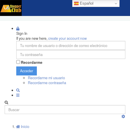
Español
Sign In
If you are new here,
create your account now
Recordarme
Acceder
Recordarme mi usuario
Recordarme contraseña
Inicio