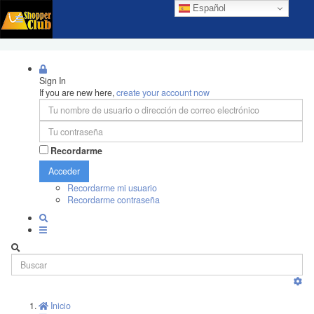
Español
Sign In
If you are new here,
create your account now
Recordarme
Acceder
Recordarme mi usuario
Recordarme contraseña
Inicio