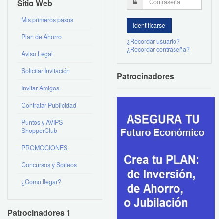
Sitio Web
Mis primeros pasos
Plan de Ahorro
¿Recordar usuario?
¿Recordar contraseña?
Aviso Legal
Solicitar Invitación
Patrocinadores
Invitar Amigos
Contratar Publicidad
Puntos y AVIPS
ShopperClub
PROMOCIONES
Concursos y Sorteos
¿Como llegar?
Patrocinadores 1