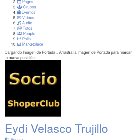
Pages
Grupos
Eventos
Videos
Audio
Fotos
People
Polls
Marketplace
Cargando Imagen de Portada...
Arrastra la Imagen de Portada para marcar
la nueva posición
Eydi Velasco Trujillo
Agente