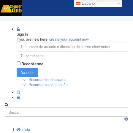
Español
Sign In
If you are new here,
create your account now
Recordarme
Acceder
Recordarme mi usuario
Recordarme contraseña
Inicio