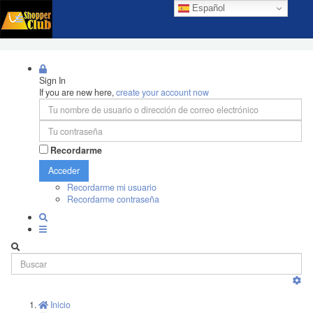
Español
Sign In
If you are new here,
create your account now
Recordarme
Acceder
Recordarme mi usuario
Recordarme contraseña
Inicio