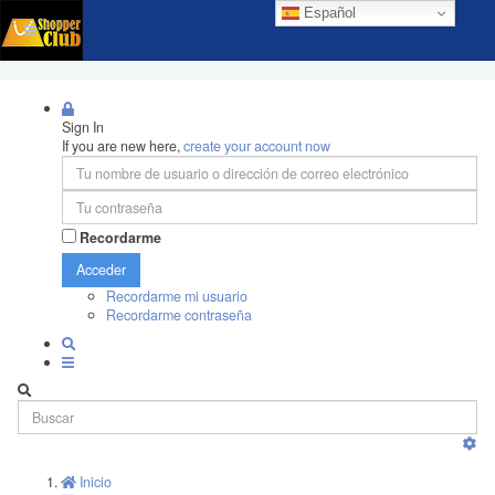
Español
Sign In
If you are new here,
create your account now
Recordarme
Acceder
Recordarme mi usuario
Recordarme contraseña
Inicio