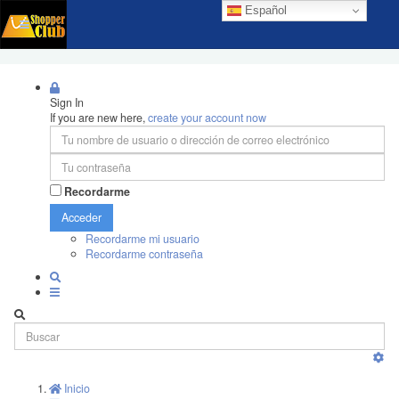
Español
Sign In
If you are new here,
create your account now
Recordarme
Acceder
Recordarme mi usuario
Recordarme contraseña
Inicio