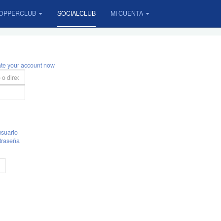
OPPERCLUB
SOCIALCLUB
MI CUENTA
ate your account now
suario
traseña