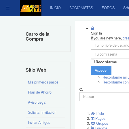
INICIO
ACCIONISTAS
FOROS
SH
Carro de la
Sign In
Compra
If you are new here,
cre
Recordarme
Sitio Web
Acceder
Recordarme mi u
Mis primeros pasos
Recordarme con
Plan de Ahorro
Aviso Legal
Solicitar Invitación
Inicio
Pages
Invitar Amigos
Grupos
Eventos