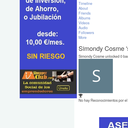
Timeline
About
Friends
Albums
Videos
Audio
Followers
More
Simondy Cosme '
Simondy Cosme unlocked 0 badg
No hay Reconocimientos por e