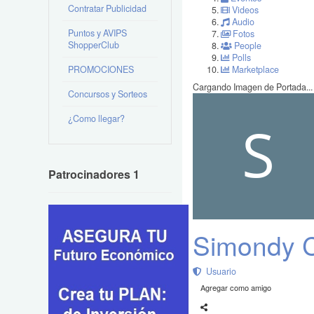
Contratar Publicidad
Videos
Audio
Puntos y AVIPS
Fotos
ShopperClub
People
Polls
PROMOCIONES
Marketplace
Cargando Imagen de Portada...
Concursos y Sorteos
¿Como llegar?
Patrocinadores 1
Simondy 
Usuario
Agregar como amigo