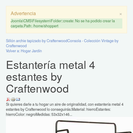
×
Advertencia
Joomla\CMS\Filesystem\Folder::create: No se ha podido crear la
carpeta.Path: /home/shoppert
Sillón archie tapizado by Craftenwood
Consola - Colección Vintage by
Craftenwood
Volver a: Hogar Jardín
Estantería metal 4
estantes by
Craftenwood
Si quieres darle a tu hogar un aire de originalidad, con estantería metal 4
estantes by Craftenwood lo conseguirás.Material: hierroEstantes:
hierroColor: negroMedidas: 53x32x146...