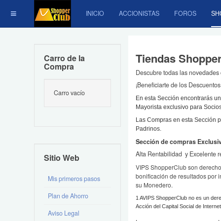
INICIO
ACCIONISTAS
FOROS
SH
Tiendas Shopper
Carro de la
Compra
Descubre todas las novedades 
¡Beneficiarte de los Descuentos
Carro vacío
En esta Sección encontrarás una
Mayorista exclusivo para Soci
Las Compras en esta Sección pr
Padrinos.
Sección de compras Exclusi
Alta Rentabilidad y Excelente r
Sitio Web
VIPS ShopperClub son derechos 
bonificación de resultados por
Mis primeros pasos
su Monedero.
Plan de Ahorro
1 AVIPS ShopperClub no es un derec
Acción del Capital Social de Intern
Aviso Legal