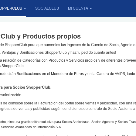
OPPERCLUB
SOCIALCLUB
MI CUENTA
Club y Productos propios
de ShopperClub para que aumentes tus ingresos de tu Cuenta de Socio, Agente o 
, Ventajas y Bonificaciones ShopperClub y haz tu pedido cuanto antes!
 relación de Categorías con Productos y Servicios propios y de diferentes provee
os ShopperClub.
oducirán Bonificaciones en el Monedero de Euros y en la Cartera de AVIPS, tant
va para Socios ShopperClub.
evalorización.
de comisión sobre la Facturación del portal sobre ventas y publicidad, con una r
 ingresos de ventas y publicidad según condiciones de contrato de Socio Accion
ho, sino una gratificación exclusiva para Socios Accionistas, Socios Agentes y Socios Fran
et Servicios Avanzados de Información S.A.