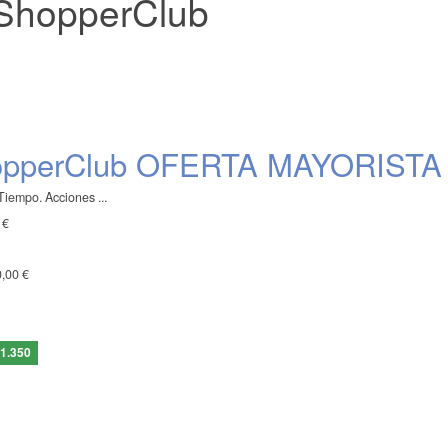
ShopperClub
opperClub OFERTA MAYORISTA
iempo. Acciones ...
 €
,00 €
1.350