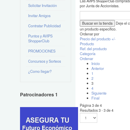
Las
compradas
AVIPS ShopperClub
Solicitar Invitación
por Junta de Accionistas.
Invitar Amigos
Deje el 
Contratar Publicidad
un producto específico.
Ordenar por
Puntos y AVIPS
Precio del producto +/-
ShopperClub
Producto
Ref. del producto
PROMOCIONES
Categoría
Ordenar
Concursos y Sorteos
Inicio
Anterior
¿Como llegar?
1
2
3
4
Siguiente
Patrocinadores 1
Final
Página 3 de 4
Resultados 3 - 3 de 4