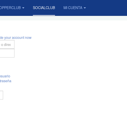
OPPERCLUB
SOCIALCLUB
MI CUENTA
ate your account now
suario
traseña