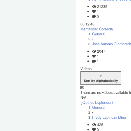
21235
1
0
00:12:48
Mentalidad Correcta
General
•
José Antonio Olombrada
2047
1
1
Videos
Sort by Alphabetically
There are no videos available h
N/A
¿Qué es Esplendor?
General
•
Fredy Espinoza Mina
428
0