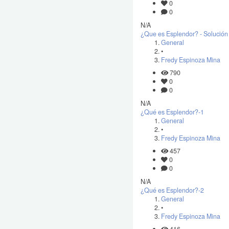
0
0
N/A
¿Que es Esplendor? - Solución 
General
•
Fredy Espinoza Mina
790
0
0
N/A
¿Qué es Esplendor?-1
General
•
Fredy Espinoza Mina
457
0
0
N/A
¿Qué es Esplendor?-2
General
•
Fredy Espinoza Mina