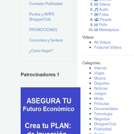
Contratar Publicidad
Videos
Audio
Puntos y AVIPS
Fotos
ShopperClub
People
Polls
PROMOCIONES
Marketplace
Videos
Concursos y Sorteos
All Videos
Featured Videos
¿Como llegar?
Categories
Internet
Viajes
Patrocinadores 1
Musica
Deportes
Noticias
Juegos
Moda
Peliculas
Documentales
Tecnología
Negocios
ShopperClub
Publicidad