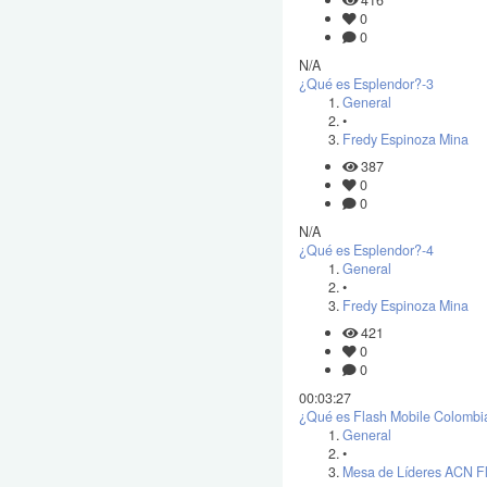
416
0
0
N/A
¿Qué es Esplendor?-3
General
•
Fredy Espinoza Mina
387
0
0
N/A
¿Qué es Esplendor?-4
General
•
Fredy Espinoza Mina
421
0
0
00:03:27
¿Qué es Flash Mobile Colombi
General
•
Mesa de Líderes ACN F