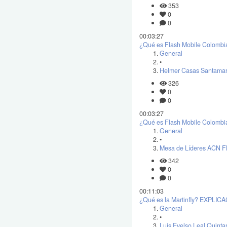
353
0
0
00:03:27
¿Qué es Flash Mobile Colombi
General
•
Helmer Casas Santamar
326
0
0
00:03:27
¿Qué es Flash Mobile Colombi
General
•
Mesa de Líderes ACN F
342
0
0
00:11:03
¿Qué es la Martinfly? EXPLICAC
General
•
Luis Evelso Leal Quinta