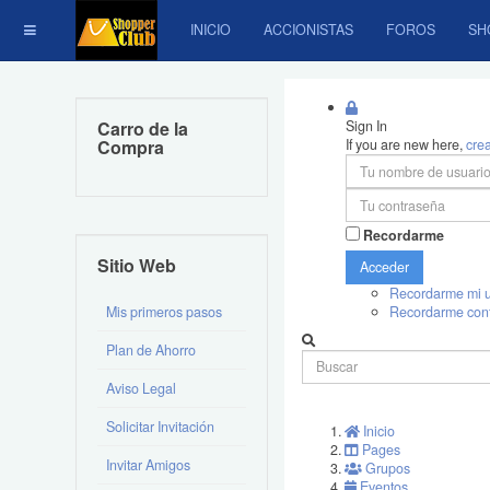
INICIO
ACCIONISTAS
FOROS
SH
Carro de la
Sign In
Compra
If you are new here,
cre
Recordarme
Sitio Web
Acceder
Recordarme mi u
Mis primeros pasos
Recordarme con
Plan de Ahorro
Aviso Legal
Solicitar Invitación
Inicio
Pages
Invitar Amigos
Grupos
Eventos