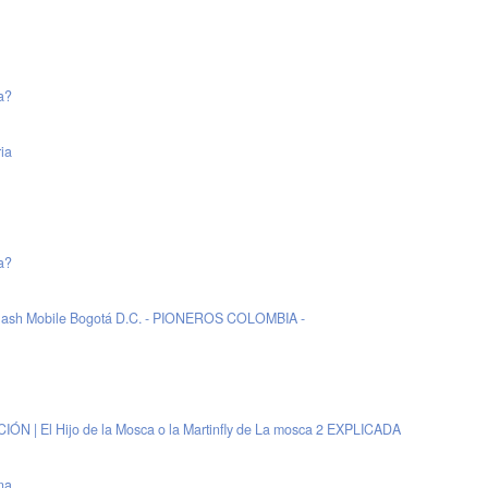
a?
ia
a?
lash Mobile Bogotá D.C. - PIONEROS COLOMBIA -
IÓN | El Hijo de la Mosca o la Martinfly de La mosca 2 EXPLICADA
na