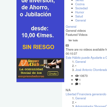
Series
Cocina
Sociedad
Humor
Salud
General
General
General videos
Featured Videos
Ver todo
There are no videos available h
00:10:37
Este Hábito puede Ayudarte a G
General
•
José Antonio Olombrada
10670
1
1
N/A
Libertad Financiera generando 
General
•
Administrador Shopper