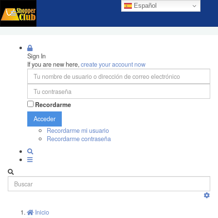
Español
Sign In
If you are new here,
create your account now
Recordarme
Acceder
Recordarme mi usuario
Recordarme contraseña
Inicio