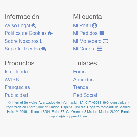
Información
Mi cuenta
Aviso Legal
Mi Perfil
Política de Cookies
Mi Pedidos
Sobre Nosotros
Mi Monedero
Soporte Técnico
Mi Cartera
Productos
Enlaces
Ir a Tienda
Foros
AVIPS
Anuncios
Franquicias
Tienda
Publicidad
Red Social
© Internet Servicios Avanzados de Información SA, CIF:A83191866, constituida y
registrada en enero 2002 en Madrid, España, Inscrita: Registro Mercantil de Madrid:
Hoja: M-29691, Tomo: 17284, Folio: 67. C/. Orense, 8 Madrid, Madrid 28020, Email:
soporte@shopperclub.net