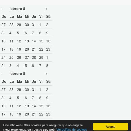
‹
febrero 8
›
Do
Lu
Ma
Mi
Ju
Vi
Sá
27
28
29
30
31
1
2
3
4
5
6
7
8
9
10
11
12
13
14
15
16
17
18
19
20
21
22
23
24
25
26
27
28
29
1
2
3
4
5
6
7
8
‹
febrero 8
›
Do
Lu
Ma
Mi
Ju
Vi
Sá
27
28
29
30
31
1
2
3
4
5
6
7
8
9
10
11
12
13
14
15
16
17
18
19
20
21
22
23
24
25
26
27
28
29
1
Este sitio web utiliza cookies para asegurar que obtenga la
Acepto
mejor experiencia en nuestro sitio web.
Ver política de cookies
2
3
4
5
6
7
8