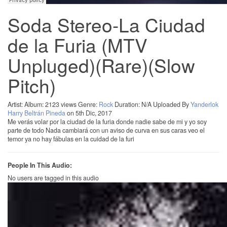
Soda Stereo-La Ciudad
de la Furia (MTV
Unpluged)(Rare)(Slow
Pitch)
Artist:
Album:
2123 views
Genre:
Rock
Duration: N/A
Uploaded By
Yanderlok
Harry Beltrán Pineda
on 5th Dic, 2017
Me verás volar por la ciudad de la furia donde nadie sabe de mi y yo soy
parte de todo Nada cambiará con un aviso de curva en sus caras veo el
temor ya no hay fábulas en la cuidad de la furi
People In This Audio:
No users are tagged in this audio