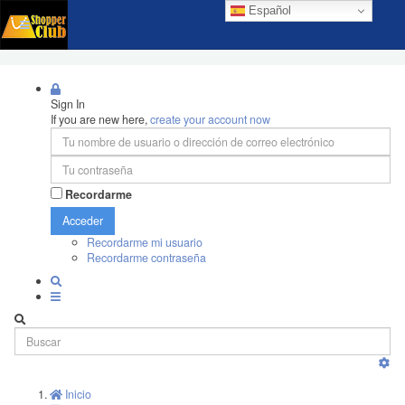
Español
Sign In
If you are new here,
create your account now
Recordarme
Acceder
Recordarme mi usuario
Recordarme contraseña
Inicio