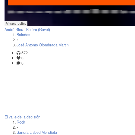
André Rieu - Boléro (Ravel)
Baladas
•
José Antonio Olombrada Martin
572
3
0
El valle de la decisión
Rock
•
Sandra Lisbed Mendieta