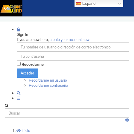
Español
Sign In
If you are new here,
create your account now
Recordarme
Acceder
Recordarme mi usuario
Recordarme contraseña
Inicio