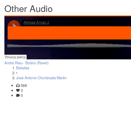
Other Audio
André Rieu - Boléro (Ravel)
Baladas
•
José Antonio Olombrada Martin
569
3
0