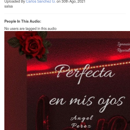
Uploaded By
Carlos Sanchez G.
on 30th Ago, 2021
salsa
People In This Audio:
No users are tagged in this audio