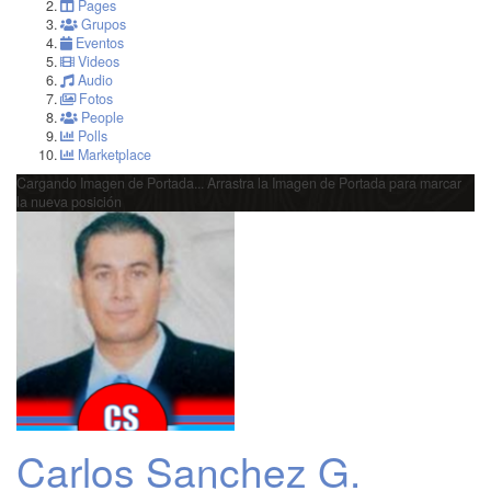
Pages
Grupos
Eventos
Videos
Audio
Fotos
People
Polls
Marketplace
Cargando Imagen de Portada...
Arrastra la Imagen de Portada para marcar
la nueva posición
Carlos Sanchez G.