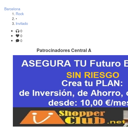
Barcelona
Rock
•
Invitado
0
0
0
Patrocinadores Central A