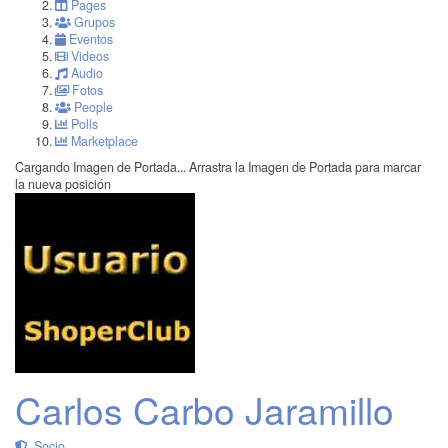
Pages
Grupos
Eventos
Videos
Audio
Fotos
People
Polls
Marketplace
Cargando Imagen de Portada...
Arrastra la Imagen de Portada para marcar
la nueva posición
Carlos Carbo Jaramillo
Socio