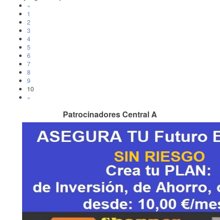
«
1
2
3
4
5
6
7
8
9
10
»
Patrocinadores Central A