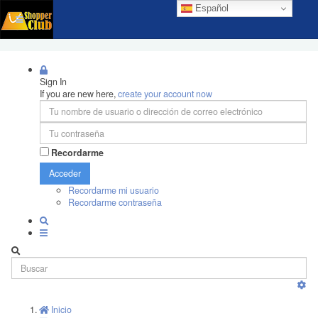
Español
Sign In
If you are new here,
create your account now
Recordarme
Acceder
Recordarme mi usuario
Recordarme contraseña
Inicio