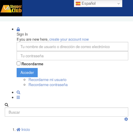
Español
Sign In
If you are new here,
create your account now
Recordarme
Acceder
Recordarme mi usuario
Recordarme contraseña
Inicio