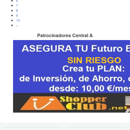
6
7
8
9
10
»
Patrocinadores Central A