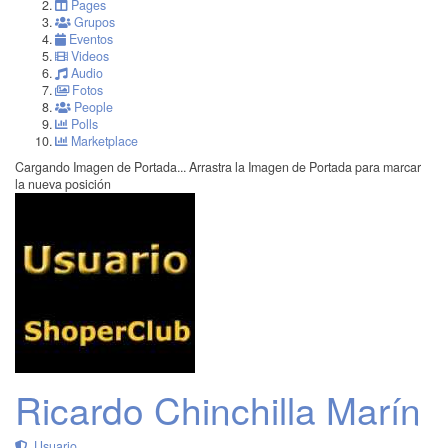
Pages
Grupos
Eventos
Videos
Audio
Fotos
People
Polls
Marketplace
Cargando Imagen de Portada...
Arrastra la Imagen de Portada para marcar
la nueva posición
Ricardo Chinchilla Marín
Usuario