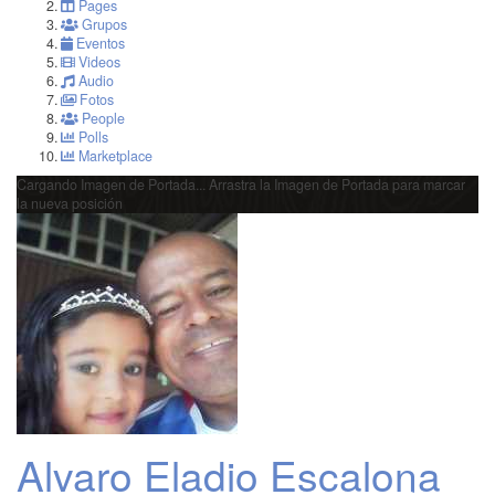
Pages
Grupos
Eventos
Videos
Audio
Fotos
People
Polls
Marketplace
Cargando Imagen de Portada...
Arrastra la Imagen de Portada para marcar
la nueva posición
Alvaro Eladio Escalona