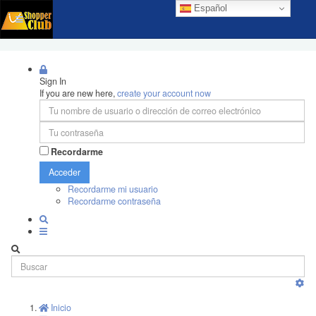
Español
Sign In
If you are new here,
create your account now
Recordarme
Acceder
Recordarme mi usuario
Recordarme contraseña
Inicio