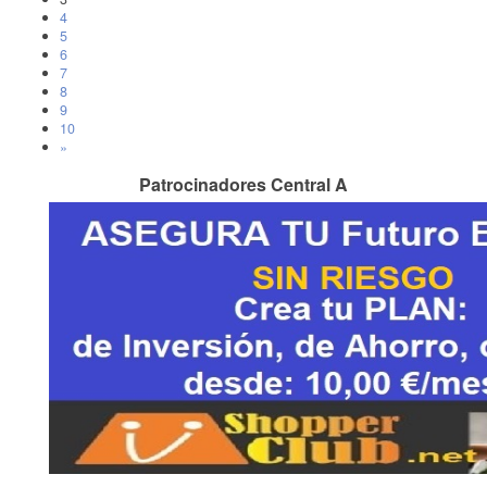
4
5
6
7
8
9
10
»
Patrocinadores Central A