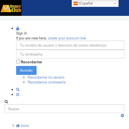
Español
Sign In
If you are new here,
create your account now
Recordarme
Acceder
Recordarme mi usuario
Recordarme contraseña
Inicio