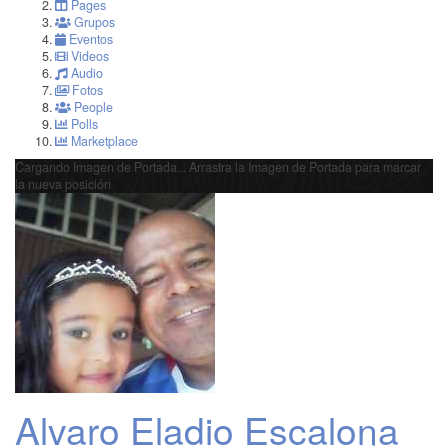
Pages
Grupos
Eventos
Videos
Audio
Fotos
People
Polls
Marketplace
Cargando Imagen de Portada...
Arrastra la Imagen de Portada para marcar
la nueva posición
Alvaro Eladio Escalona