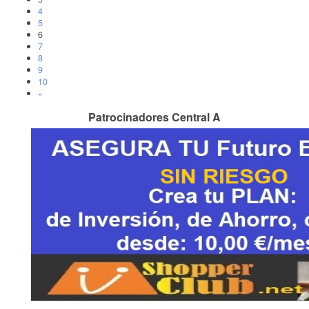
4
5
6
7
8
9
10
»
Patrocinadores Central A