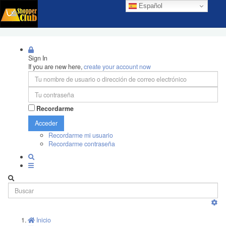
Español
Sign In
If you are new here,
create your account now
Recordarme
Acceder
Recordarme mi usuario
Recordarme contraseña
Inicio