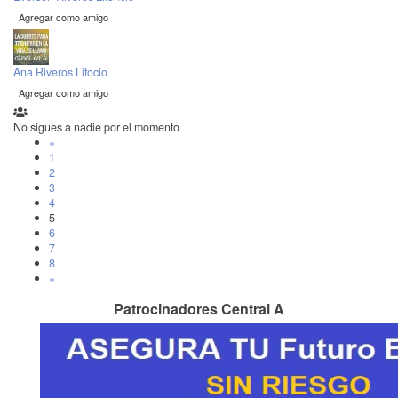
Agregar como amigo
Ana Riveros Lifocio
Agregar como amigo
No sigues a nadie por el momento
«
1
2
3
4
5
6
7
8
»
Patrocinadores Central A