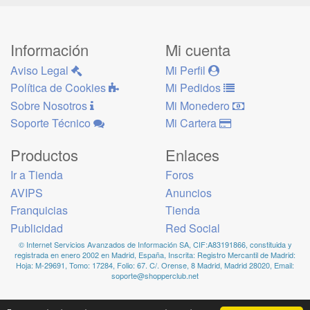
Información
Mi cuenta
Aviso Legal
Mi Perfil
Política de Cookies
Mi Pedidos
Sobre Nosotros
Mi Monedero
Soporte Técnico
Mi Cartera
Productos
Enlaces
Ir a Tienda
Foros
AVIPS
Anuncios
Franquicias
Tienda
Publicidad
Red Social
© Internet Servicios Avanzados de Información SA, CIF:A83191866, constituida y
registrada en enero 2002 en Madrid, España, Inscrita: Registro Mercantil de Madrid:
Hoja: M-29691, Tomo: 17284, Folio: 67. C/. Orense, 8 Madrid, Madrid 28020, Email:
soporte@shopperclub.net