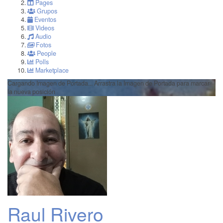
Pages
Grupos
Eventos
Videos
Audio
Fotos
People
Polls
Marketplace
Cargando Imagen de Portada...
Arrastra la Imagen de Portada para marcar
la nueva posición
Raul Rivero