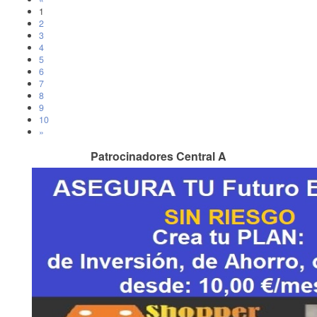
1
2
3
4
5
6
7
8
9
10
»
Patrocinadores Central A