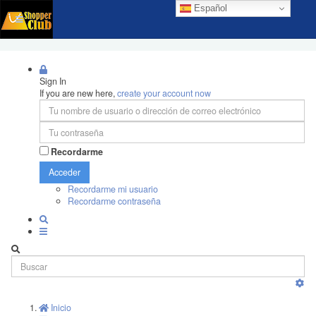
Español
Sign In
If you are new here,
create your account now
Recordarme
Acceder
Recordarme mi usuario
Recordarme contraseña
Inicio