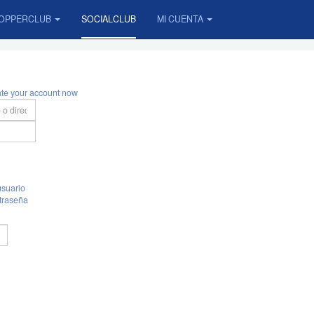
OPPERCLUB
SOCIALCLUB
MI CUENTA
ate your account now
suario
traseña