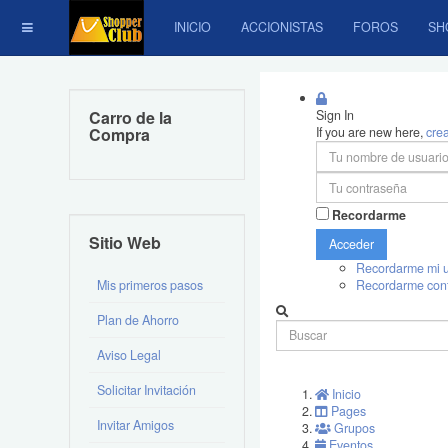
INICIO
ACCIONISTAS
FOROS
SH
Carro de la
Sign In
Compra
If you are new here,
cre
Recordarme
Sitio Web
Acceder
Recordarme mi u
Mis primeros pasos
Recordarme con
Plan de Ahorro
Aviso Legal
Solicitar Invitación
Inicio
Pages
Invitar Amigos
Grupos
Eventos