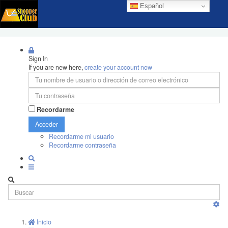
Español
Sign In
If you are new here,
create your account now
Recordarme
Acceder
Recordarme mi usuario
Recordarme contraseña
Inicio