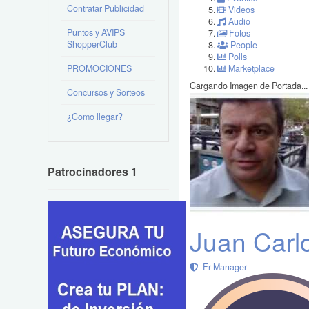
Contratar Publicidad
Videos
Audio
Puntos y AVIPS
Fotos
ShopperClub
People
Polls
PROMOCIONES
Marketplace
Cargando Imagen de Portada...
Concursos y Sorteos
¿Como llegar?
Patrocinadores 1
Juan Carl
Fr Manager