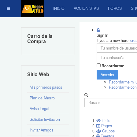
INICIO
ACCIONISTAS
FOROS
SH
Carro de la
Sign In
Compra
If you are new here,
cre
Recordarme
Sitio Web
Acceder
Recordarme mi u
Mis primeros pasos
Recordarme con
Plan de Ahorro
Aviso Legal
Solicitar Invitación
Inicio
Pages
Invitar Amigos
Grupos
Eventos