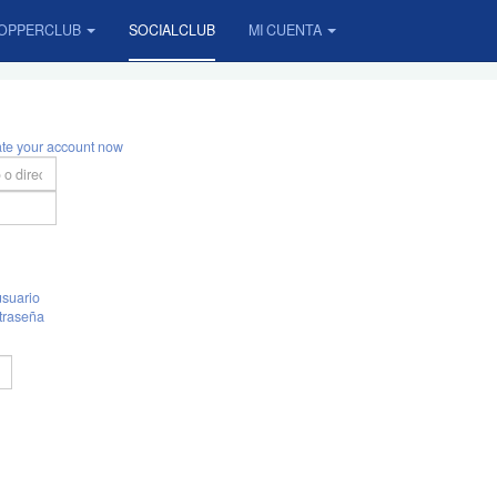
OPPERCLUB
SOCIALCLUB
MI CUENTA
ate your account now
suario
traseña