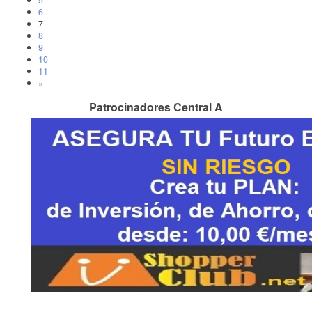
5
6
7
8
9
10
11
»
Patrocinadores Central A