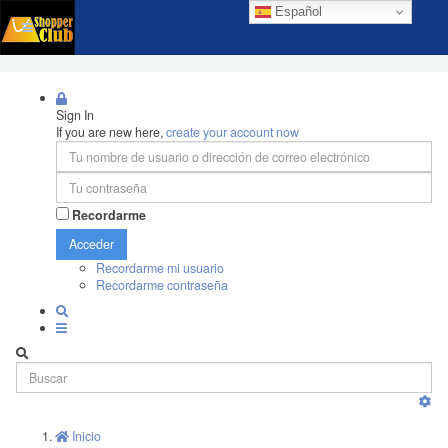
Español
Sign In
If you are new here,
create your account now
Recordarme
Acceder
Recordarme mi usuario
Recordarme contraseña
Inicio