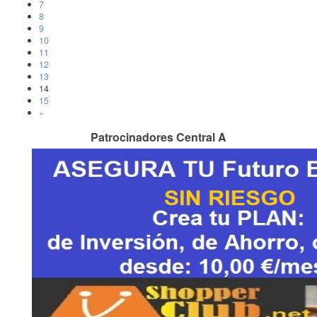
7
8
9
10
11
12
13
14
15
»
Patrocinadores Central A