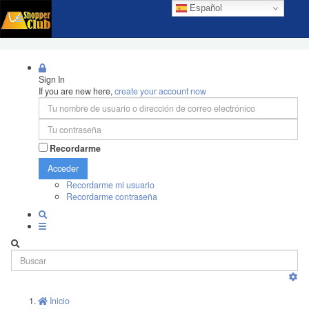
Español
Sign In
If you are new here,
create your account now
Recordarme
Acceder
Recordarme mi usuario
Recordarme contraseña
Inicio